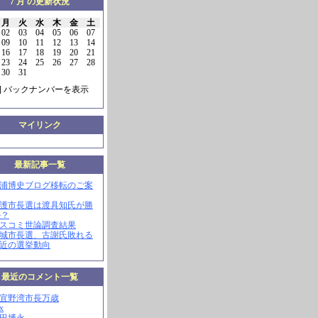
7 月 の更新状況
月
火
水
木
金
土
02
03
04
05
06
07
09
10
11
12
13
14
16
17
18
19
20
21
23
24
25
26
27
28
30
31
] バックナンバーを表示
マイリンク
最新記事一覧
三浦博史ブログ移転のご案
名護市長選は渡具知氏が勝
か？
マスコミ世論調査結果
南城市長選、古謝氏敗れる
最近の選挙動向
最近のコメント一覧
現宜野湾市長万歳
x