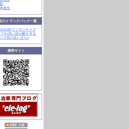
山田博永
田苗
河本道生
近のトラックバック一覧
ZAKZAK(フジサンケイグ
プ)の言い訳が酷すぎる
オバマ氏の生い立ち1
携帯サイト