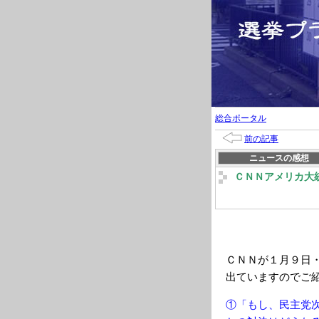
総合ポータル
前の記事
ニュースの感想
ＣＮＮアメリカ大
ＣＮＮが１月９日
出ていますのでご
①「もし、民主党