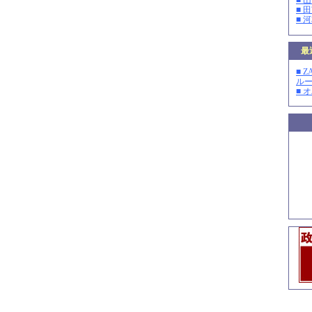
■ 
■ 
■ 
最
■ 
ルー
■ 