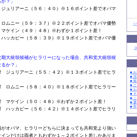
るか？」
 ジュリアーニ（５６：４０）※１６ポイント差でオバマ
 ロムニー（５９：３７）※２２ポイント差でオバマ優勢
>
 マケイン（４９：４８）※わずか１ポイント差！
 ハッカビー（５８：３９）※１９ポイント差でオバマ優
次期大統領候補がヒラリーになった場合、共和党大統領候
なるか？」
対 ジュリアーニ（５５：４２）※１３ポイント差でヒラ
■ お
■ 活
■ 
■ 
対 ロムニー（５８：４０）※１８ポイント差でヒラリー
■ 
■ そ
■ 
対 マケイン（５０：４８）※わずか２ポイント差！
■ 選
■ 
対 ハッカビー（５６：４２）※１４ポイント差でヒラリ
補がオバマ、ヒラリーどちらに決まっても共和党より強い
ケインだけは両者ともわずか１～２ポイント差しかありま