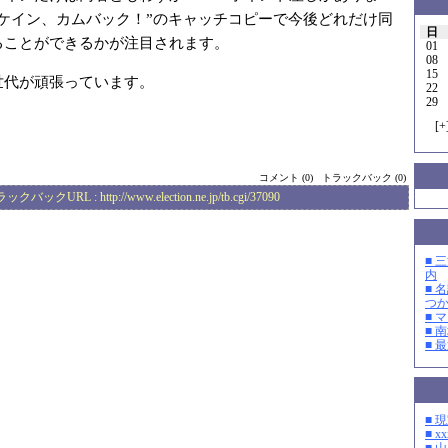
マケイン、カムバック！”のキャッチコピーで今後どれだけ同
日
ることができるかが注目されます。
01
08
15
世代が頑張っています。
22
29
[
+
コメント (0)
トラックバック (0)
ラックバックURL :
http://www.election.ne.jp/tb.cgi/37090
■ 
内
■ 
つ
■ 
■ 
■ 
■ 
■ xx