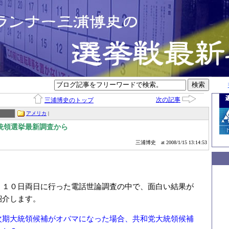
次の記事
三浦博史のトップ
アメリカ
|
統領選挙最新調査から
三浦博史
at 2008/1/15 13:14:53
・１０日両日に行った電話世論調査の中で、面白い結果が
紹介します。
次期大統領候補がオバマになった場合、共和党大統領候補