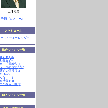
三浦博史
> 詳細プロフィール
スケジュール
スケジュールカレンダー
総合ジャンル一覧
知らせ (312)
動報告 (5)
視察・学習報告 (1)
ニュースの感想 (890)
お薦めの情報 (11)
の他 (2)
こんな１日 (5)
挙情報 (41)
市民の視点・声 (1)
個人ジャンル一覧