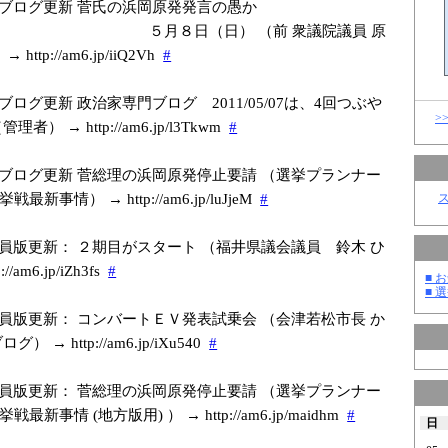
ブログ更新 菅氏の浜岡原発発言の愚か
月８日（日） （前 衆議院議員 原
http://am6.jp/i
iQ2Vh
#
ブログ更新 政治家専門ブログ 2011/05/07は、4回つぶや
>
者） → http://am6.jp/l
3Tkwm
#
ブログ更新 菅総理の浜岡原発停止要請 （選挙プランナー
新事情） → http://am6.jp/l
uJjeM
#
員版更新： ２期目がスタート （福井県議会議員 鈴木 ひ
/am6.jp/i
Zh3fs
#
■ お
■ 選
員版更新： コンバートＥＶ発表試乗会 （会津若松市長 か
 → http://am6.jp/i
Xu540
#
員版更新： 菅総理の浜岡原発停止要請 （選挙プランナー
新事情 (地方版用) ） → http://am6.jp/m
aidhm
#
日