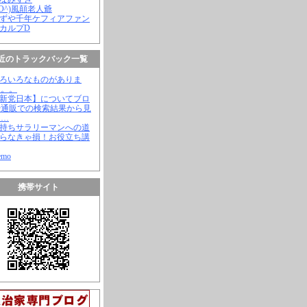
(^O^)風顛老人爺
やずや千年ケフィアファン
スカルプD
近のトラックバック一覧
いろいろなものがありま
。。。
【新党日本】についてブロ
や通販での検索結果から見
と…
金持ちサラリーマンへの道
知らなきゃ損！お役立ち講
emo
携帯サイト