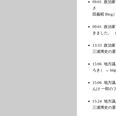
09:01
政治家
さ ５
田義昭 Blog） → 
09:01
政治家
きました。 （管理
13:33
政治家
三浦博史の選挙戦最
15:06
地方議
ろき） → http:/
15:06
地方議
んけ 一郎のブログ）
15:24
地方議
三浦博史の選挙戦最