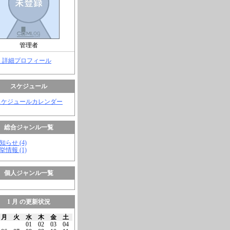
管理者
> 詳細プロフィール
スケジュール
スケジュールカレンダー
総合ジャンル一覧
知らせ (4)
挙情報 (1)
個人ジャンル一覧
1 月 の更新状況
月
火
水
木
金
土
01
02
03
04