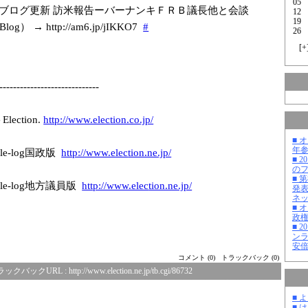
05
ブログ更新 訪米報告ーバーナンキＦＲＢ議長他と会談
12
19
） → http://am6.jp/j
IKKO7
#
26
[
+
-------------
---------------
-
ction.
http://www.elec
tion.co.jp/
■ 
年
e-log国政版
http://www.elec
tion.ne.jp/
■ 
の
■ 
le-log地方議員版
http://www.elec
tion.ne.jp/
発
ネ
■ 
政
■ 
ン
安
コメント (0)
トラックバック (0)
ラックバックURL :
http://www.election.ne.jp/tb.cgi/86732
■ 
■ 