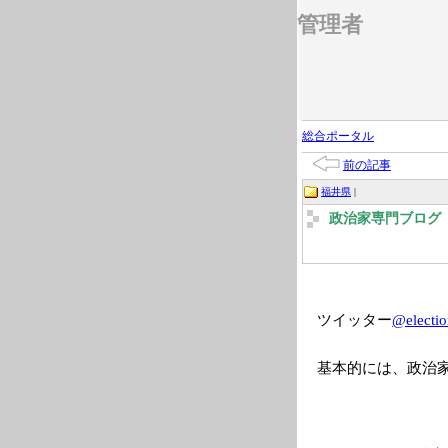
管理者
総合ポータル
前の記事
福井県
|
政治家専門ブログ 2
ツイッター
@electio
基本的には、政治