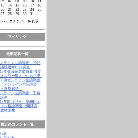
06
07
08
09
10
11
13
14
15
16
17
18
20
21
22
23
24
25
27
28
29
30
31
] バックナンバーを表示
マイリンク
最新記事一覧
オンライン世論調査 2013
参議院選挙出口調査
2013年参議院選挙特集 各党
フォロワー数といいねの数
第89回オンライン世論調査
表「オンライン世論調査
ット選挙解禁」
オンライン世論調査 安倍
権誕生
2013年01月04日 第88回オ
ライン世論調査中間発表
倍政権誕生
最近のコメント一覧
よしみ
はなみずき