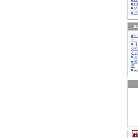
■ 
■ 
■ 
最
■ 
す
■ 
グ
る
■ 
■ 
座
■ m