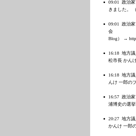
09:01
政治家
きました。 （管理
09:01
政治家
会 4月
Blog） → http:
16:18
地方議
松市長 かんけ 一
16:18
地方議
んけ 一郎のブログ）
16:57
政治家
浦博史の選挙戦最新
20:27
地方議
かんけ 一郎のブロ