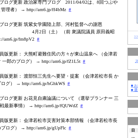
ブログ更新 政治家専門ブログ 2011/04/02は、8回つぶや
者） → http://am6.jp/f
f4bMz
#
ブログ更新 筑紫女学園陸上部、河村監督への謝恩
2日（土） （前 衆議院議員 原田義昭
>
//am6.jp/f
m8pV2
#
員版更新： 大熊町避難住民の方々が東山温泉へ （会津若
郎のブログ） → http://am6.jp/f
Z1L5t
#
員版更新： 渡部恒三先生へ要望・提案 （会津若松市長 か
 → http://am6.jp/h
GhkWS
#
■ お
■ 選
ブログ更新 お花見自粛論議について （選挙プランナー 三
事情） → http://am6.jp/f
QUWdZ
#
員版更新： 会津若松市災害対策本部情報 （会津若松市長
グ） → http://am6.jp/g
UpFlc
#
日