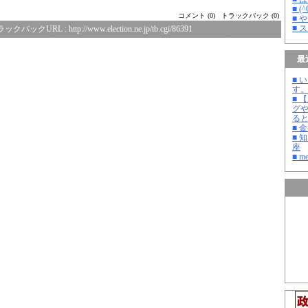
■ 
コメント (0)
トラックバック (0)
■ 
■ 
ラックバックURL :
http://www.election.ne.jp/tb.cgi/86391
最
■ 
す
■ 
グ
る
■ 
■ 
座
■ m