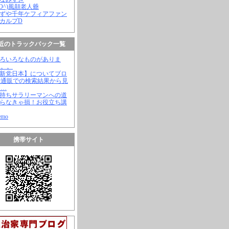
(^O^)風顛老人爺
やずや千年ケフィアファン
スカルプD
近のトラックバック一覧
いろいろなものがありま
。。。
【新党日本】についてブロ
や通販での検索結果から見
と…
金持ちサラリーマンへの道
知らなきゃ損！お役立ち講
emo
携帯サイト