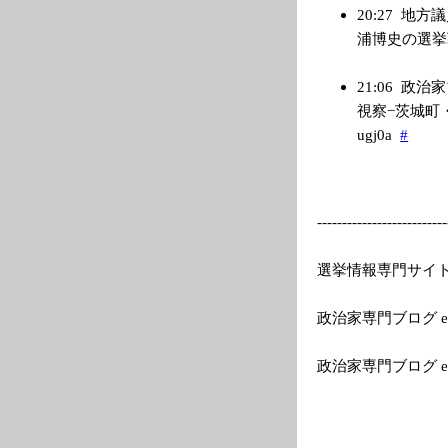
20:27
地方議
浦博史の選挙戦最新
21:06
政治家
視察−茨城町・稲
ugj0a
#
---------
---------------
--
選挙情報専門サイトEle
政治家専門ブログ el
政治家専門ブログ e