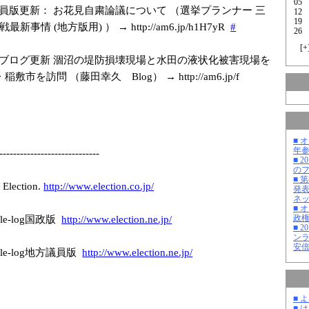
05
員版更新： お花見自粛論議について （選挙プランナー 三
12
19
事情 (地方版用) ） → http://am6.jp/h
1H7yR
#
26
[
+
ブログ更新 涸沼の堤防損壊現場と水田の液状化被害現場を
敷市を訪問 （藤田幸久 Blog） → http://am6.jp/f
■ 
年
-------------
---------------
-
■ 
の
■ 
ction.
http://www.elec
tion.co.jp/
発
ネ
■ 
政
e-log国政版
http://www.elec
tion.ne.jp/
■ 
ン
安
le-log地方議員版
http://www.elec
tion.ne.jp/
■ 
■ 