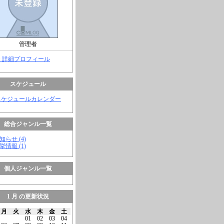
管理者
> 詳細プロフィール
スケジュール
スケジュールカレンダー
総合ジャンル一覧
知らせ (4)
挙情報 (1)
個人ジャンル一覧
1 月 の更新状況
月
火
水
木
金
土
01
02
03
04