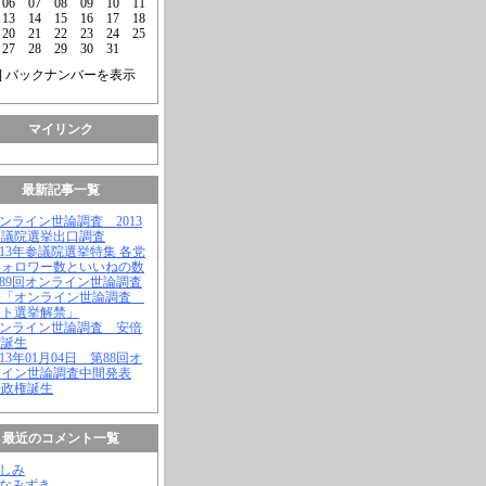
06
07
08
09
10
11
13
14
15
16
17
18
20
21
22
23
24
25
27
28
29
30
31
] バックナンバーを表示
マイリンク
最新記事一覧
オンライン世論調査 2013
参議院選挙出口調査
2013年参議院選挙特集 各党
フォロワー数といいねの数
第89回オンライン世論調査
表「オンライン世論調査
ット選挙解禁」
オンライン世論調査 安倍
権誕生
2013年01月04日 第88回オ
ライン世論調査中間発表
倍政権誕生
最近のコメント一覧
よしみ
はなみずき