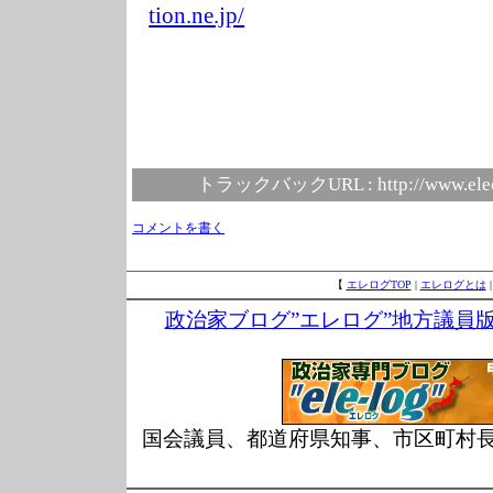
tion.ne.jp/
トラックバックURL :
http://www.ele
コメントを書く
【
エレログTOP
|
エレログとは
政治家ブログ”エレログ”地方議員
国会議員、都道府県知事、市区町村