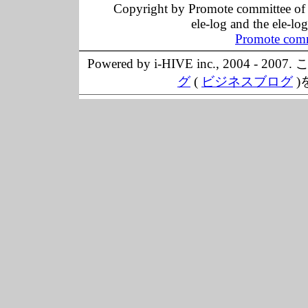
Copyright by Promote committee of O
ele-log and the ele-lo
Promote comm
Powered by i-HIVE inc., 20
グ
(
ビジネスブログ
)