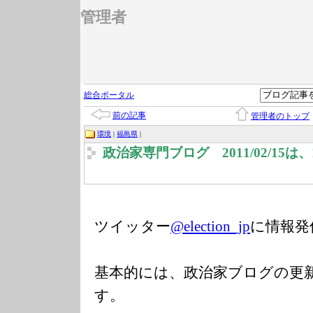
管理者
総合ポータル
前の記事
管理者のトップ
環境
|
福島県
|
政治家専門ブログ 2011/02/15
ツイッター
@election_jp
に情報発
基本的には、政治家ブログの更
す。