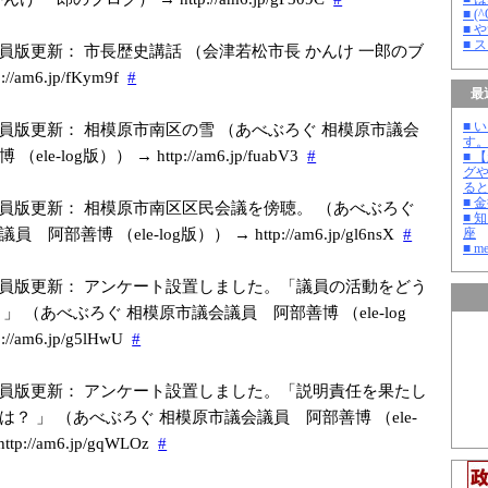
■ 
■ 
■ 
員版更新： 市長歴史講話 （会津若松市長 かんけ 一郎のブ
/am6.jp/f
Kym9f
#
最
■ 
員版更新： 相模原市南区の雪 （あべぶろぐ 相模原市議会
す
le-log版）） → http://am6.jp/f
uabV3
#
■ 
グ
る
■ 
員版更新： 相模原市南区区民会議を傍聴。 （あべぶろぐ
■ 
阿部善博 （ele-log版）） → http://am6.jp/g
l6nsX
#
座
■ m
員版更新： アンケート設置しました。「議員の活動をどう
」 （あべぶろぐ 相模原市議会議員 阿部善博 （ele-log
//am6.jp/g
5lHwU
#
員版更新： アンケート設置しました。「説明責任を果たし
？ 」 （あべぶろぐ 相模原市議会議員 阿部善博 （ele-
p://am6.jp/g
qWLOz
#