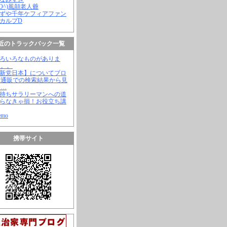
(^O^)風顛老人爺
やずや千年ケフィアファン
スカルプD
近のトラックバック一覧
いろいろなものがありま
。。。
【新党日本】についてブロ
や通販での検索結果から見
と…
金持ちサラリーマンへの道
知らなきゃ損！お役立ち講
emo
携帯サイト