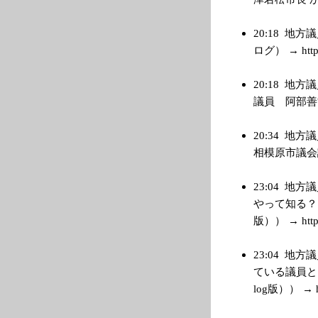
20:18
地方議
ログ） → http:/
20:18
地方議
議員 阿部善博 （e
20:34
地方議
相模原市議会議員 
23:04
地方議
やって知る？ 
版）） → http:
23:04
地方議
ている議員とは
log版）） → htt