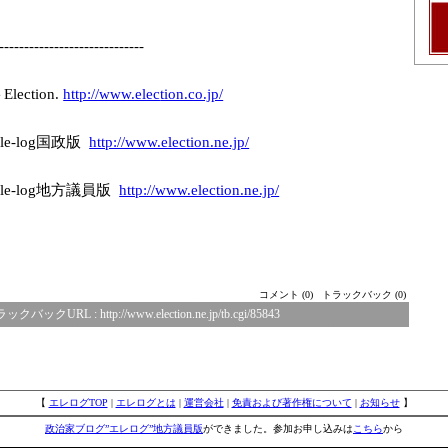
-------------
---------------
-
ction.
http://www.elec
tion.co.jp/
e-log国政版
http://www.elec
tion.ne.jp/
le-log地方議員版
http://www.elec
tion.ne.jp/
コメント (0)
トラックバック (0)
ラックバックURL :
http://www.election.ne.jp/tb.cgi/85843
【
エレログTOP
|
エレログとは
|
運営会社
|
免責および著作権について
|
お知らせ
】
政治家ブログ”エレログ”地方議員版
ができました。参加お申し込みは
こちら
から