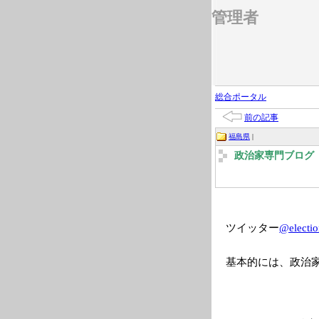
管理者
総合ポータル
前の記事
福島県
|
政治家専門ブログ 2
ツイッター
@electio
基本的には、政治