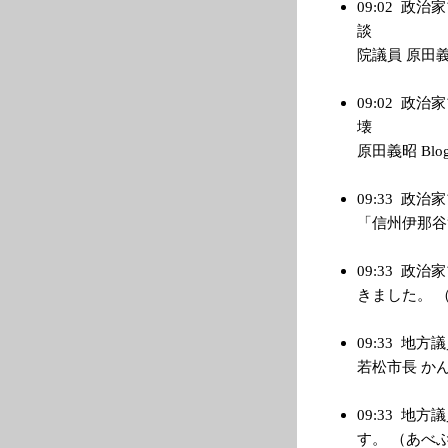
09:02
政治家
談 ２
院議員 原田義昭 B
09:02
政治家
壊 ２
原田義昭 Blog） 
09:33
政治家
「信州伊那谷奮戦記
09:33
政治家
きました。 （管理
09:33
地方議
若松市長 かんけ 
09:33
地方議
す。 （あべぶ