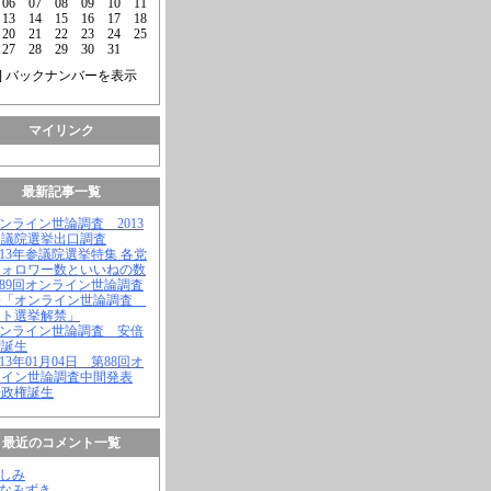
06
07
08
09
10
11
13
14
15
16
17
18
20
21
22
23
24
25
27
28
29
30
31
] バックナンバーを表示
マイリンク
最新記事一覧
オンライン世論調査 2013
参議院選挙出口調査
2013年参議院選挙特集 各党
フォロワー数といいねの数
第89回オンライン世論調査
表「オンライン世論調査
ット選挙解禁」
オンライン世論調査 安倍
権誕生
2013年01月04日 第88回オ
ライン世論調査中間発表
倍政権誕生
最近のコメント一覧
よしみ
はなみずき