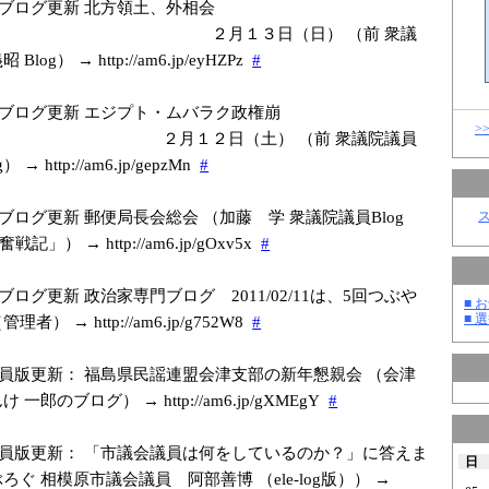
ブログ更新 北方領土、外相会
月１３日（日） （前 衆議
log） → http://am6.jp/e
yHZPz
#
ブログ更新 エジプト・ムバラク政権崩
>
月１２日（土） （前 衆議院議員
→ http://am6.jp/g
epzMn
#
ブログ更新 郵便局長会総会 （加藤 学 衆議院議員Blog
」） → http://am6.jp/g
Oxv5x
#
ブログ更新 政治家専門ブログ 2011/02/11は、5回つぶや
■ お
■ 選
者） → http://am6.jp/g
752W8
#
員版更新： 福島県民謡連盟会津支部の新年懇親会 （会津
一郎のブログ） → http://am6.jp/g
XMEgY
#
員版更新： 「市議会議員は何をしているのか？」に答えま
日
ろぐ 相模原市議会議員 阿部善博 （ele-log版）） →