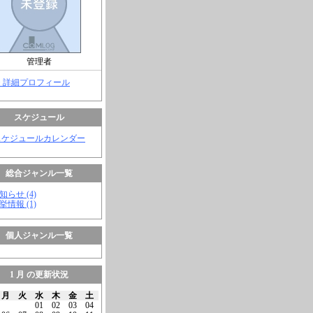
管理者
> 詳細プロフィール
スケジュール
スケジュールカレンダー
総合ジャンル一覧
知らせ (4)
挙情報 (1)
個人ジャンル一覧
1 月 の更新状況
月
火
水
木
金
土
01
02
03
04