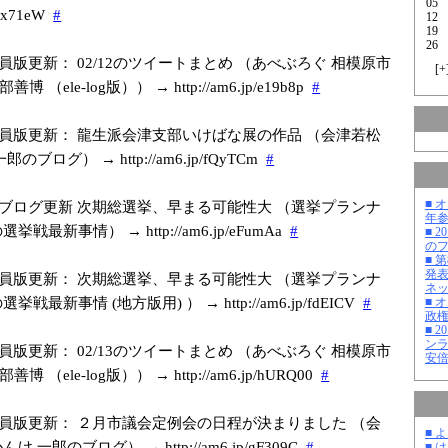
05
h
x71eW
#
12
19
26
員版更新： 02/12のツイートまとめ （あべぶろぐ 相模原市
[
+
 （ele-log版）） → http://am6.jp/e
19b8p
#
員版更新： 龍生派会津支部いけばな展の作品 （会津若松
のブログ） → http://am6.jp/f
QyTCm
#
■ 
ブログ更新 次期総選挙、早まる可能性大 （選挙プランナ
年
戦最新事情） → http://am6.jp/e
FumAa
#
■ 
の
■ 
発
員版更新： 次期総選挙、早まる可能性大 （選挙プランナ
ネ
戦最新事情 (地方版用) ） → http://am6.jp/f
dEICV
#
■ 
政
■ 
ン
員版更新： 02/13のツイートまとめ （あべぶろぐ 相模原市
安
 （ele-log版）） → http://am6.jp/h
URQ00
#
員版更新： ２月市議会定例会の日程が決まりました （会
■ 
 一郎のブログ） → http://am6.jp/g
F309C
#
■ 