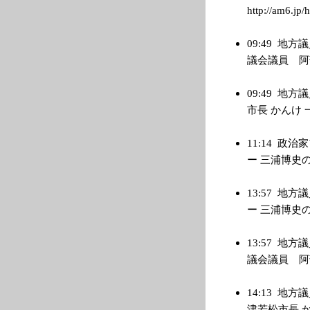
http://am6.jp/
09:49
地方議
議会議員 阿部善博
09:49
地方議
市長 かんけ 一郎
11:14
政治家
ー 三浦博史の選挙
13:57
地方議
ー 三浦博史の選挙
13:57
地方議
議会議員 阿部善博
14:13
地方議
津若松市長 かんけ