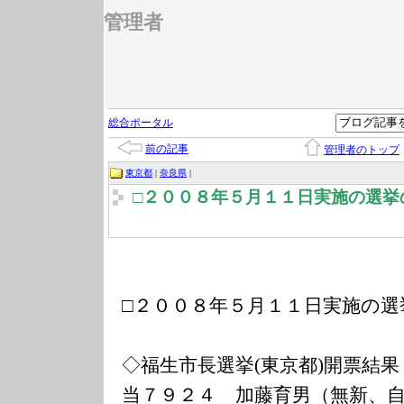
管理者
総合ポータル
前の記事
管理者のトップ
東京都
|
奈良県
|
□２００８年５月１１日実施の選挙
□２００８年５月１１日実施の選
◇福生市長選挙(東京都)開票結果
当７９２４ 加藤育男（無新、