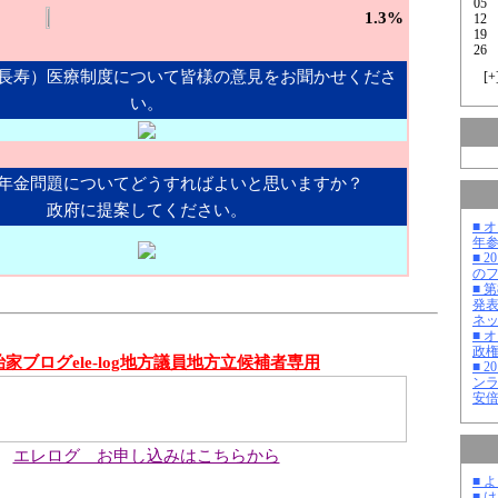
05
1.3%
12
19
26
長寿）医療制度について皆様の意見をお聞かせくださ
[
+
い。
年金問題についてどうすればよいと思いますか？
政府に提案してください。
■ 
年
■ 
の
■ 
発
ネ
■ 
政
治家ブログele-log地方議員地方立候補者専用
■ 
ン
安
エレログ お申し込みはこちらから
■ 
■ 