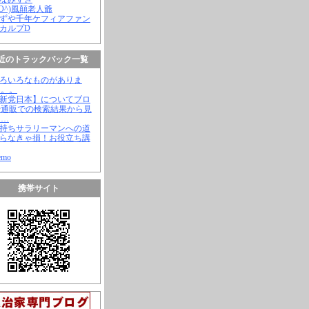
(^O^)風顛老人爺
やずや千年ケフィアファン
スカルプD
近のトラックバック一覧
いろいろなものがありま
。。。
【新党日本】についてブロ
や通販での検索結果から見
と…
金持ちサラリーマンへの道
知らなきゃ損！お役立ち講
emo
携帯サイト