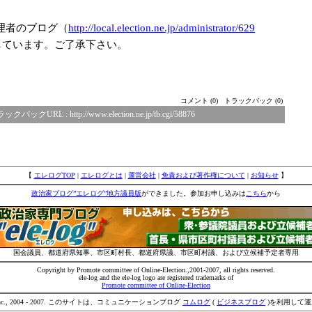
理者のブログ（
http://local.el
ection.ne.jp/ad
ministrator/629
しています。ご了承下さい。
コメント (0)
トラックバック (0)
ラックバックURL :
http://www.election.ne.jp/tb.cgi/58876
【
エレログTOP
|
エレログとは
|
運営会社
|
免責および著作権について
|
お知らせ
】
政治家ブログ”エレログ”地方議員版
ができました。参加お申し込みは
こちら
から
国会議員、都道府県知事、市区町村長、都道府県議、市区町村議、および立候補予定者専用
Copyright by Promote committee of Online-Election.,2001-2007, all rights reserved.
ele-log and the ele-log logo are registered trademarks of
Promote committee of Online-Election
IVE inc., 2004 - 2007. このサイトは、コミュニケーションブログ
コムログ
(
ビジネスブログ
)を利用して