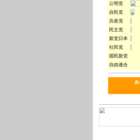
公明党
自民党
共産党
民主党
新党日本
社民党
国民新党
自由連合
あ