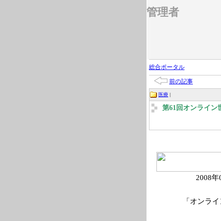
管理者
総合ポータル
前の記事
医療
|
第61回オンライン
2008年
「オンラ