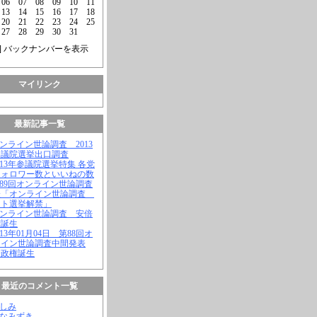
06
07
08
09
10
11
13
14
15
16
17
18
20
21
22
23
24
25
27
28
29
30
31
] バックナンバーを表示
マイリンク
最新記事一覧
オンライン世論調査 2013
参議院選挙出口調査
2013年参議院選挙特集 各党
フォロワー数といいねの数
第89回オンライン世論調査
表「オンライン世論調査
ット選挙解禁」
オンライン世論調査 安倍
権誕生
2013年01月04日 第88回オ
ライン世論調査中間発表
倍政権誕生
最近のコメント一覧
よしみ
はなみずき