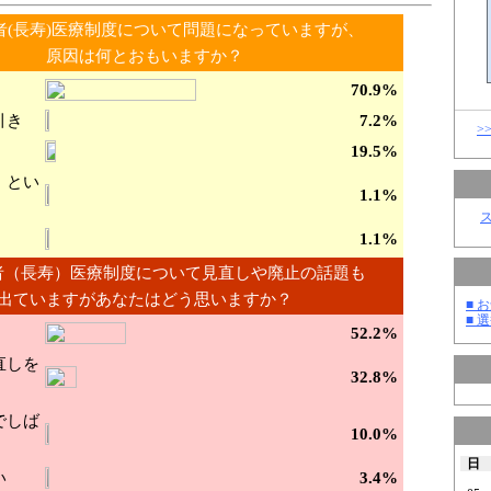
者(長寿)医療制度について問題になっていますが、
原因は何とおもいますか？
70.9%
引き
7.2%
>
19.5%
」とい
1.1%
1.1%
者（長寿）医療制度について見直しや廃止の話題も
出ていますがあなたはどう思いますか？
■ お
■ 選
52.2%
直しを
32.8%
でしば
10.0%
日
い
3.4%