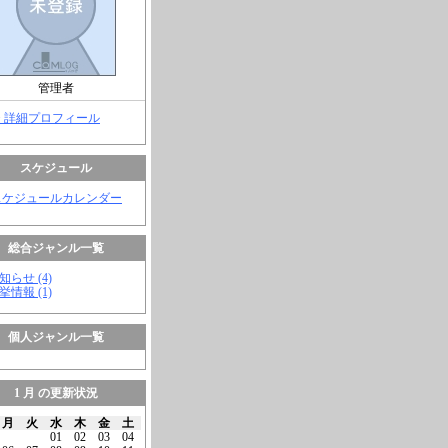
管理者
> 詳細プロフィール
スケジュール
スケジュールカレンダー
総合ジャンル一覧
知らせ (4)
挙情報 (1)
個人ジャンル一覧
1 月 の更新状況
月
火
水
木
金
土
01
02
03
04