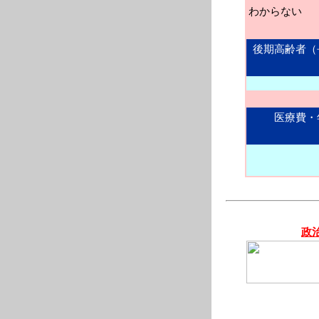
わからない
後期高齢者（
医療費・
政