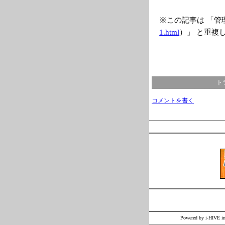
※この記事は 「管
1.html
）」 と重複
ト
コメントを書く
Powered by i-H