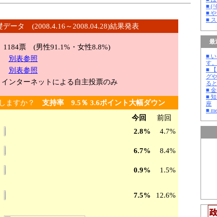
■ 
■ 
■ 
データ (2008.4.16～2008.04.28)結果発表
最
184
票 (男性91.1%・女性8.8%)
■ 
代
別表参照
す
域
別表参照
■ 
グ
ンターネットによる自主投票のみ
る
■ 
■ 
持しますか？
支持率 9.5％ 3.6ポイント大幅ダウン
座
■ m
今回
前回
2.8%
4.7%
6.7%
8.4%
0.9%
1.5%
7.5%
12.6%