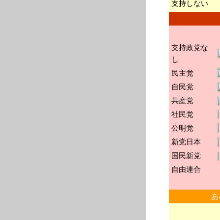
支持しない
支持政党な
し
民主党
自民党
共産党
社民党
公明党
新党日本
国民新党
自由連合
あ