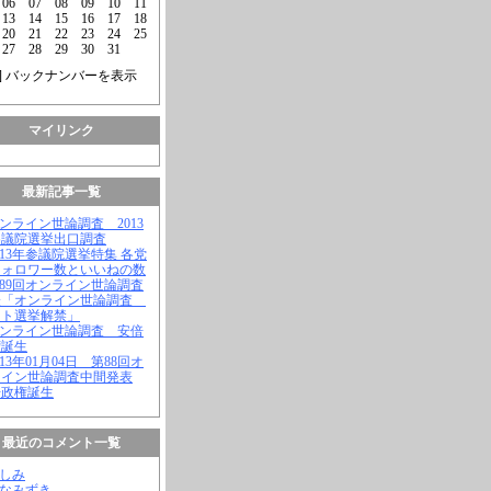
06
07
08
09
10
11
13
14
15
16
17
18
20
21
22
23
24
25
27
28
29
30
31
] バックナンバーを表示
マイリンク
最新記事一覧
オンライン世論調査 2013
参議院選挙出口調査
2013年参議院選挙特集 各党
フォロワー数といいねの数
第89回オンライン世論調査
表「オンライン世論調査
ット選挙解禁」
オンライン世論調査 安倍
権誕生
2013年01月04日 第88回オ
ライン世論調査中間発表
倍政権誕生
最近のコメント一覧
よしみ
はなみずき