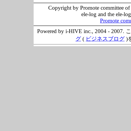
Copyright by Promote committee of O
ele-log and the ele-lo
Promote comm
Powered by i-HIVE inc., 20
グ
(
ビジネスブログ
)