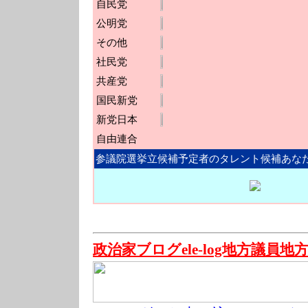
自民党
公明党
その他
社民党
共産党
国民新党
新党日本
自由連合
参議院選挙立候補予定者のタレント候補あな
政治家ブログele-log地方議員