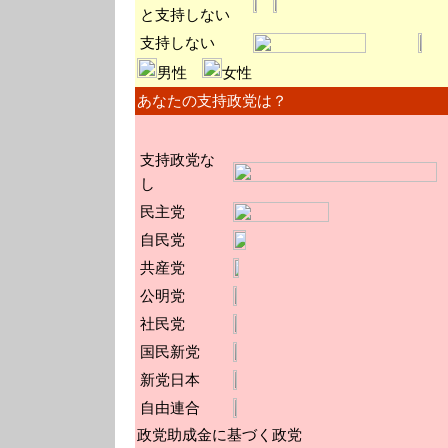
と支持しない
支持しない
男性
女性
あなたの支持政党は？
支持政党な
し
民主党
自民党
共産党
公明党
社民党
国民新党
新党日本
自由連合
政党助成金に基づく政党