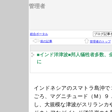
管理者
総合ポータル
前の記事
管理者のトップ
■インド洋津波■邦人犠牲者多数、
に
インドネシアのスマトラ島沖で
ごろ、マグニチュード（Ｍ）９
し、大規模な津波がスリランカ