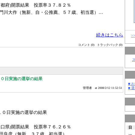
京都府)開票結果 投票率３７.８２％
門川大作（無新、自・公推薦、５７歳、初当選）…
続きはこちら
>
コメント (0)
トラックバック (0)
１０日実施の選挙の結果
■ お
■ 選
管理者
at 2008/2/12 11:52:51
１０日実施の選挙の結果
山口県)開票結果 投票率７６.２６％
日
田良彦（無新、３７歳、初当選）