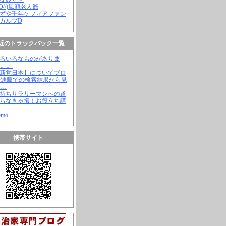
(^O^)風顛老人爺
やずや千年ケフィアファン
スカルプD
近のトラックバック一覧
いろいろなものがありま
。。。
【新党日本】についてブロ
や通販での検索結果から見
と…
金持ちサラリーマンへの道
知らなきゃ損！お役立ち講
emo
携帯サイト