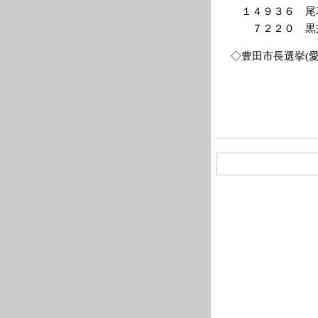
１４９３６ 尾
７２２０ 黒須
◇豊田市長選挙(