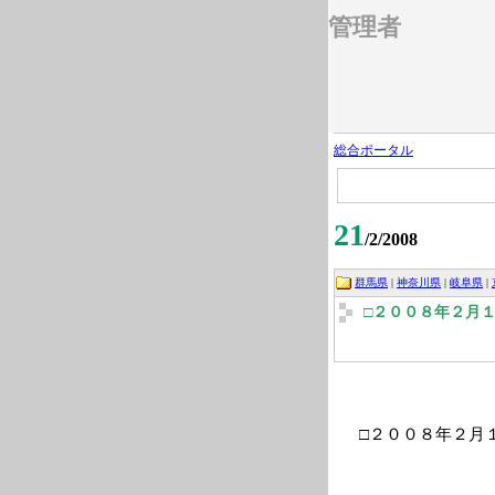
管理者
総合ポータル
21
/2/2008
群馬県
|
神奈川県
|
岐阜県
|
□２００８年２月
□２００８年２月