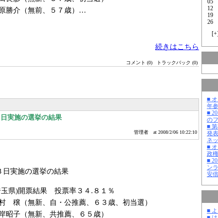
05
12
原勝介（無前、５７歳）…
19
26
[
+
続きはこちら
コメント (0)
トラックバック (0)
■ 
年
■ 
３日実施の選挙の結果
の
■ 
管理者
at 2008/2/06 10:22:10
発
ネ
■ 
政
■ 
ン
３日実施の選挙の結果
安
埼玉県)開票結果 投票率３４.８１％
村 穣（無新、自・公推薦、６３歳、初当選）
■ 
岸昭子（無新、共推薦、６５歳）
■ 