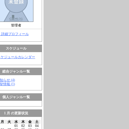
管理者
> 詳細プロフィール
スケジュール
スケジュールカレンダー
総合ジャンル一覧
知らせ (4)
挙情報 (1)
個人ジャンル一覧
1 月 の更新状況
月
火
水
木
金
土
01
02
03
04