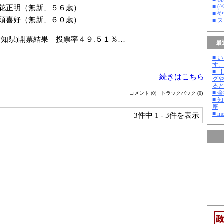
■ 
花正明（無新、５６歳）
■ 
喜好（無新、６０歳）
■ 
愛知県)開票結果 投票率４９.５１％…
最
■ 
す
■ 
続きはこちら
グ
る
■ 
コメント (0)
トラックバック (0)
■ 
座
■ m
3件中
1 - 3件を表示