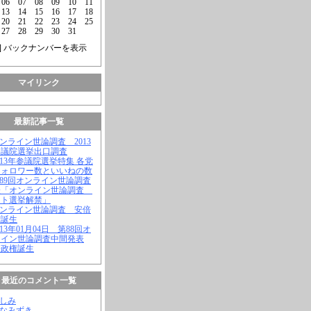
06
07
08
09
10
11
13
14
15
16
17
18
20
21
22
23
24
25
27
28
29
30
31
] バックナンバーを表示
マイリンク
最新記事一覧
オンライン世論調査 2013
参議院選挙出口調査
2013年参議院選挙特集 各党
フォロワー数といいねの数
第89回オンライン世論調査
表「オンライン世論調査
ット選挙解禁」
オンライン世論調査 安倍
権誕生
2013年01月04日 第88回オ
ライン世論調査中間発表
倍政権誕生
最近のコメント一覧
よしみ
はなみずき