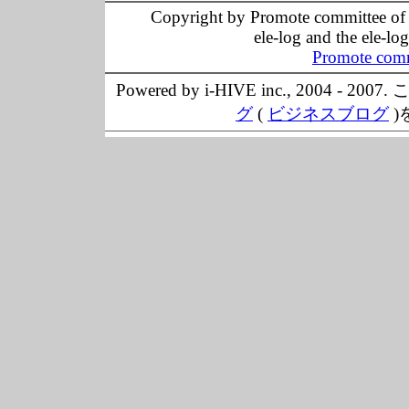
Copyright by Promote committee of O
ele-log and the ele-lo
Promote comm
Powered by i-HIVE inc., 20
グ
(
ビジネスブログ
)