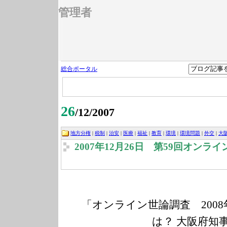
管理者
総合ポータル
26
/12/2007
地方分権
|
税制
|
治安
|
医療
|
福祉
|
教育
|
環境
|
環境問題
|
外交
|
大
2007年12月26日 第59回オン
「オンライン世論調査 200
は？ 大阪府知