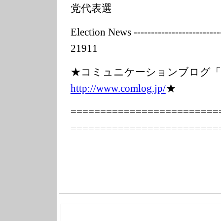
党代表選
Election News ---------------
---------
21911
★コミュニケーションブログ「C
http://www.coml
og.jp/
★
===============
==========
===============
==========