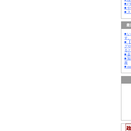
■ 
■ 
■ 
最
■ 
す
■ 
グ
る
■ 
■ 
座
■ m