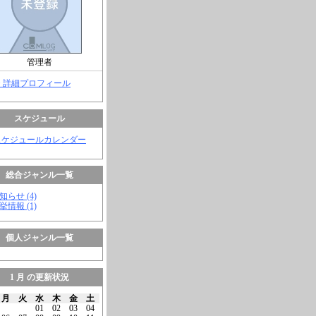
管理者
> 詳細プロフィール
スケジュール
スケジュールカレンダー
総合ジャンル一覧
知らせ (4)
挙情報 (1)
個人ジャンル一覧
1 月 の更新状況
月
火
水
木
金
土
01
02
03
04