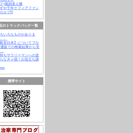
(^O^)風顛老人爺
やずや千年ケフィアファン
スカルプD
近のトラックバック一覧
いろいろなものがありま
。。。
【新党日本】についてブロ
や通販での検索結果から見
と…
金持ちサラリーマンへの道
知らなきゃ損！お役立ち講
emo
携帯サイト