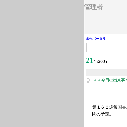
管理者
総合ポータル
21
/1/2005
＜＜今日の出来事
第１６２通常国会
間の予定。