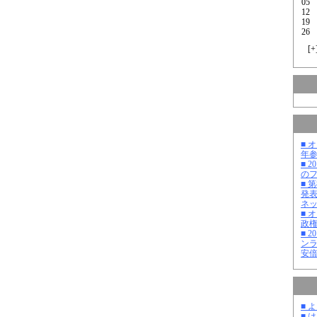
05
12
19
26
[
+
■ 
年
■ 
の
■ 
発
ネ
■ 
政
■ 
ン
安
■ 
■ 