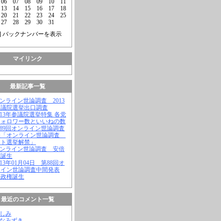
06
07
08
09
10
11
13
14
15
16
17
18
20
21
22
23
24
25
27
28
29
30
31
] バックナンバーを表示
マイリンク
最新記事一覧
オンライン世論調査 2013
参議院選挙出口調査
2013年参議院選挙特集 各党
フォロワー数といいねの数
第89回オンライン世論調査
表「オンライン世論調査
ット選挙解禁」
オンライン世論調査 安倍
権誕生
2013年01月04日 第88回オ
ライン世論調査中間発表
倍政権誕生
最近のコメント一覧
よしみ
はなみずき