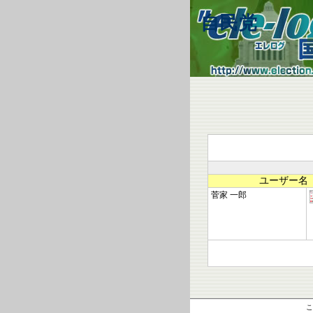
自民党
ユーザー名
菅家 一郎