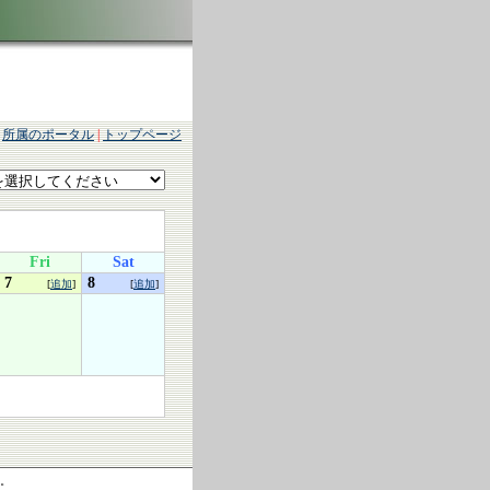
|
所属のポータル
|
トップページ
Fri
Sat
7
8
[
追加
]
[
追加
]
す。