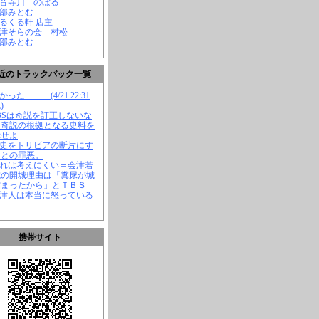
観音寺川 のぼる
渡部みとむ
くるくる軒 店主
会津そらの会 村松
渡部みとむ
近のトラックバック一覧
かった … (4/21 22:31
)
TBSは奇説を訂正しないな
、奇説の根拠となる史料を
示せよ
歴史をトリビアの断片にす
ことの罪悪。
それは考えにくい＝会津若
城の開城理由は「糞尿が城
溜まったから」とＴＢＳ
会津人は本当に怒っている
携帯サイト