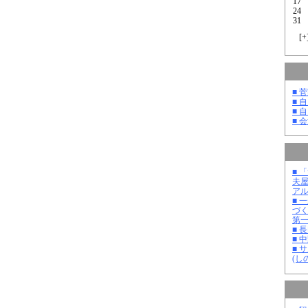
17
24
31
[
+
■ 
■ 
■ 
■ 
■ 
夫
ア
■ 
づ
第
■ 
■ 
■ 
(し