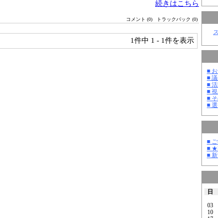
続きはこちら
コメント (0)
トラックバック (0)
1件中
1 - 1件を表示
■ お
■ 議
■ 活
■ 
■ そ
■ 選
■ 
■ 
■ 
日
03
10