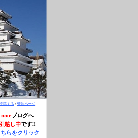
投稿する
/
管理ページ
note
ブログへ
引越し中
です!!
こちらをクリック