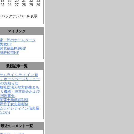
18
19
20
21
22
23
25
26
27
28
29
30
] バックナンバーを表示
マイリンク
菅家一郎のホームページ
自民党HP
自民党福島県連HP
会津若松市HP
最新記事一覧
「サムライ シティ イン 信
屋」ホームページリニュー
ルのお知らせ
一般社団法人地方創生まち
くり機構・設立総会および
一回理事会
長岡藩士殉節顕彰祭
中野竹子女史顕彰祭
サムライシティイン信夫屋
のぶや)
最近のコメント一覧