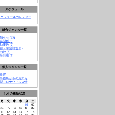
スケジュール
スケジュールカレンダー
総合ジャンル一覧
知らせ (25)
会関係 (3)
動報告 (2)
視察・学習報告 (1)
の他 (6)
挙情報 (1)
個人ジャンル一覧
ご挨拶
★事務所からのお知ら
新型コロナウィルス情
5 月 の更新状況
月
火
水
木
金
土
01
02
04
05
06
07
08
09
11
12
13
14
15
16