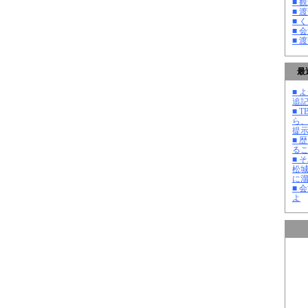
■ 
■ 
■ 
■ 
■ 
最
■ よ
追記
■ 
ら
提
■ 
る
■ 
松
に
■ 
よ