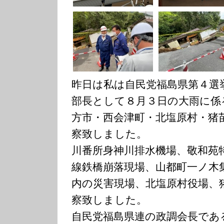
昨日は私は自民党福島県第４選
部長として８月３日の大雨に係
方市・西会津町・北塩原村・猪
察致しました。
川番所身神川排水機場、敬和苑
線鉄橋崩落現場、山都町一ノ木
内の災害現場、北塩原村役場、
察致しました。
自民党福島県連の政調会長であ