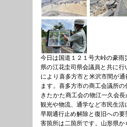
今日は国道１２１号大峠の豪雨
県の江花圭司県会議員と共に行
により喜多方市と米沢市間が通
ます。喜多方市の商工会議所の
きたかた商工会の物江一久会長
観光や物流、通学など市民生活
早期通行止め解除と復旧への要
害箇所は二箇所です。山形県か