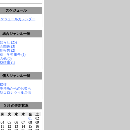
スケジュール
スケジュールカレンダー
総合ジャンル一覧
知らせ (25)
会関係 (3)
動報告 (2)
視察・学習報告 (1)
の他 (6)
挙情報 (1)
個人ジャンル一覧
ご挨拶
★事務所からのお知ら
新型コロナウィルス情
5 月 の更新状況
月
火
水
木
金
土
01
02
04
05
06
07
08
09
11
12
13
14
15
16