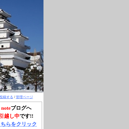
投稿する
/
管理ページ
note
ブログへ
引越し中
です!!
こちらをクリック