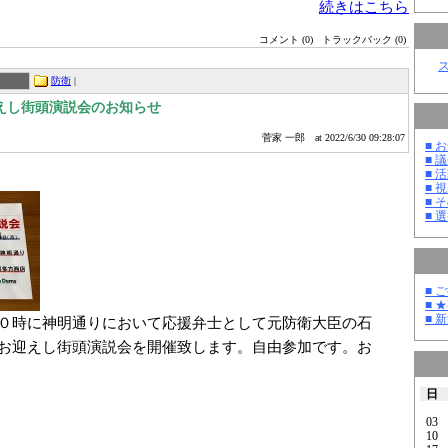
続きはこちら
コメント (0)
トラックバック (0)
防衛
|
えし街頭演説会のお知らせ
菅家 一郎
at 2022/6/30 09:28:07
■ お
■ 議
■ 活
■ 
■ そ
■ 選
■ 
■ 
■ 
０時に神明通りにおいて応援弁士として元防衛大臣の石
お迎えし街頭演説会を開催致します。自由参加です。お
日
03
10