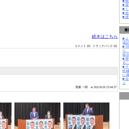
■ 
■ 
■ 
■ 
■ 
最
続きはこちら
■ よ
追記
コメント (0)
トラックバック (0)
■ 
ら
提
■ 
る
■ 
松
に
■ 
よ
菅家 一郎
at 2022/6/26 23:44:37