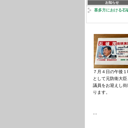
お知らせ
喜多方における石
７月４日の午後１
として元防衛大臣
議員をお迎えし街
ります。
…