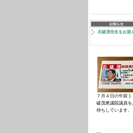
お知らせ
石破茂先生をお迎
７月４日の午前１
破茂衆議院議員を
待ちしています。
…