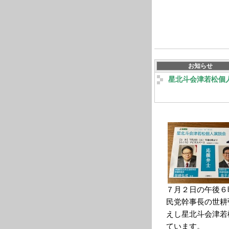
お知らせ
星北斗会津若松個
７月２日の午後６
民党幹事長の世耕
えし星北斗会津若
ています。