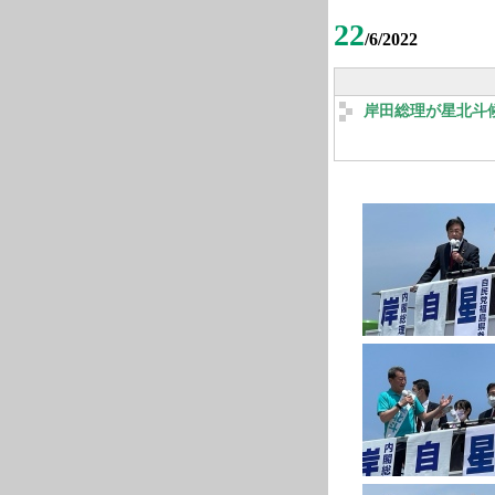
22
/6/2022
岸田総理が星北斗