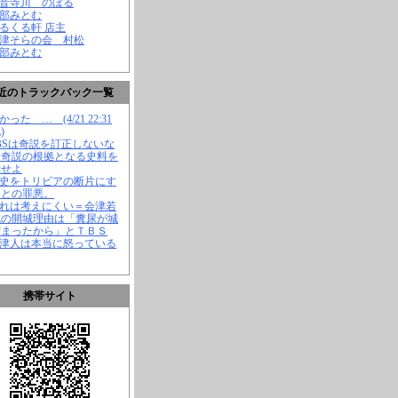
観音寺川 のぼる
渡部みとむ
くるくる軒 店主
会津そらの会 村松
渡部みとむ
近のトラックバック一覧
かった … (4/21 22:31
)
TBSは奇説を訂正しないな
、奇説の根拠となる史料を
示せよ
歴史をトリビアの断片にす
ことの罪悪。
それは考えにくい＝会津若
城の開城理由は「糞尿が城
溜まったから」とＴＢＳ
会津人は本当に怒っている
携帯サイト