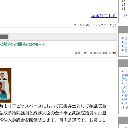
17
24
31
続きはこちら
[
+
コメント (0)
トラックバック (0)
■ 
■ 
人演説会の開催のお知らせ
■ 
■ 
菅家 一郎
at 2022/6/30 09:26:19
■ 
夫
ア
■ 
づ
第
■ 
■ 
■ 
時よりアピオスペースにおいて応援弁士として参議院自
(し
弘成参議院議員と総務大臣の金子㤗之衆議院議員をお迎
松個人演説会を開催致します。自由参加です。お待ちし