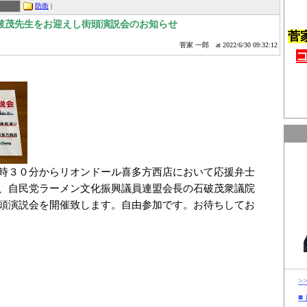
防衛
|
破茂先生をお迎えし街頭演説会のお知らせ
菅
菅家 一郎
at 2022/6/30 09:32:12
時３０分からリオンドール喜多方西店において応援弁士
、自民党ラーメン文化振興議員連盟会長の石破茂衆議院
頭演説会を開催致します。自由参加です。お待ちしてお
>
■