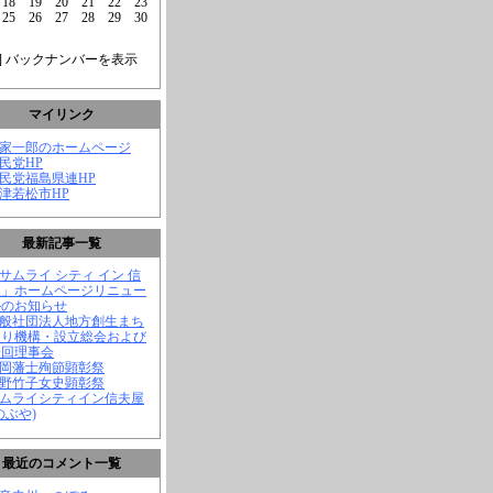
18
19
20
21
22
23
25
26
27
28
29
30
] バックナンバーを表示
マイリンク
菅家一郎のホームページ
自民党HP
自民党福島県連HP
会津若松市HP
最新記事一覧
「サムライ シティ イン 信
屋」ホームページリニュー
ルのお知らせ
一般社団法人地方創生まち
くり機構・設立総会および
一回理事会
長岡藩士殉節顕彰祭
中野竹子女史顕彰祭
サムライシティイン信夫屋
のぶや)
最近のコメント一覧