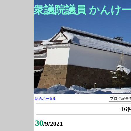
衆議院議員 かんけ
総合ポータル
16
30
/9/2021