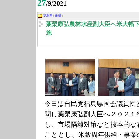
27
/9/2021
福島県
|
農業
|
葉梨康弘農林水産副大臣へ米大幅
施
今日は自民党福島県国会議員団
問し葉梨康弘副大臣へ２０２１
し、市場隔離対策など抜本的な
こととし、米穀周年供給・事業